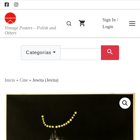
Skip to content
Sign In /
shopping_cart
Buscar
Login
Vintage Posters – Polish and
Me
Others
search
Categorías
Inicio
»
Cine
»
Jowita (Jovita)