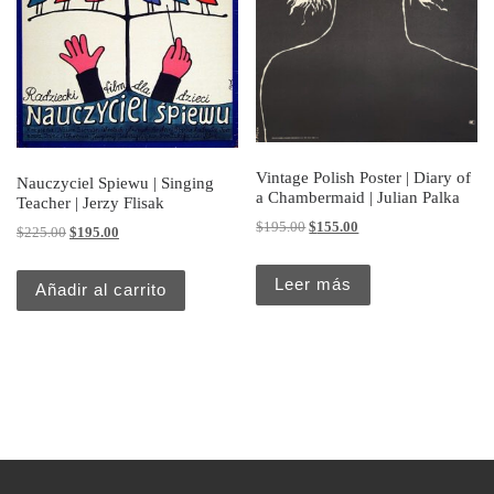
Vintage Polish Poster | Diary of
Nauczyciel Spiewu | Singing
a Chambermaid | Julian Palka
Teacher | Jerzy Flisak
Original price was: $195.00.
Current price is: $155.
$
195.00
$
155.00
Original price was: $225.00.
Current price is: $195.00.
$
225.00
$
195.00
Leer más
Añadir al carrito