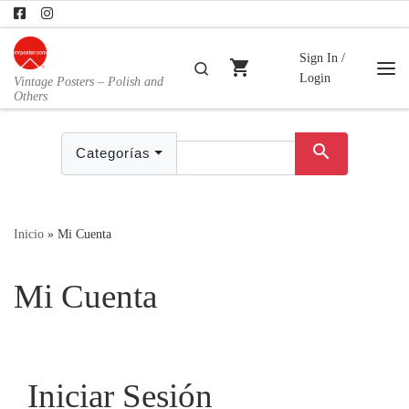
Skip to content
Sign In /
shopping_cart
Buscar
Login
Vintage Posters – Polish and
Me
Others
search
Categorías
Inicio
»
Mi Cuenta
Mi Cuenta
Iniciar Sesión