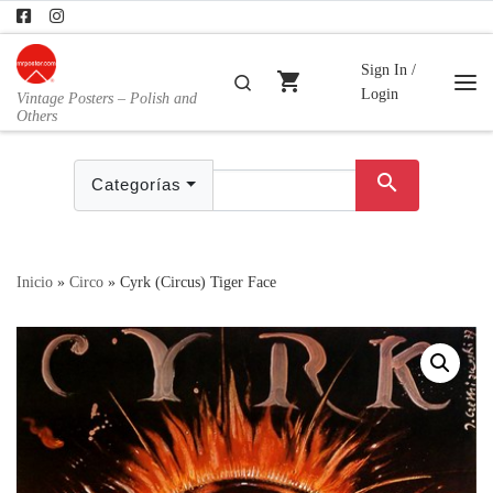
Skip to content
Sign In /
shopping_cart
Buscar
Login
Vintage Posters – Polish and
Me
Others
search
Categorías
Inicio
»
Circo
»
Cyrk (Circus) Tiger Face