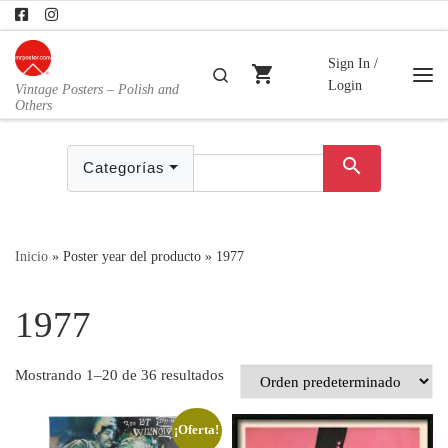
Skip to content
Sign In /
shopping_cart
Buscar
Login
Vintage Posters – Polish and
Me
Others
search
Categorías
Inicio
»
Poster year del producto
»
1977
1977
Mostrando 1–20 de 36 resultados
¡Oferta!