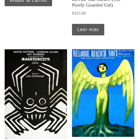
Añadir al carrito
Poorly Guarded Girl)
$
165.00
Leer más