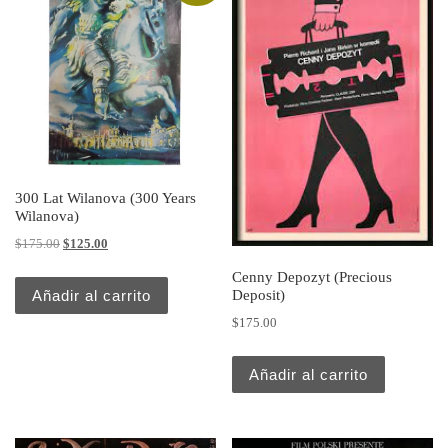
300 Lat Wilanova (300 Years
Wilanova)
Original price was: $175.00.
Current price is: $125.00.
$
175.00
$
125.00
Cenny Depozyt (Precious
Añadir al carrito
Deposit)
$
175.00
Añadir al carrito