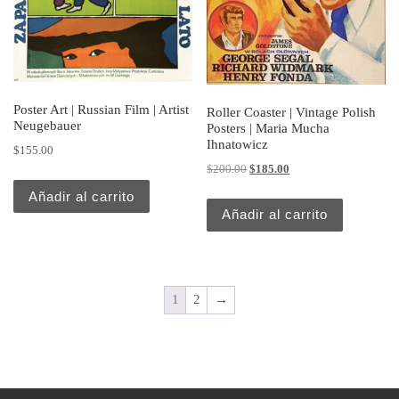
Poster Art | Russian Film | Artist
Roller Coaster | Vintage Polish
Neugebauer
Posters | Maria Mucha
Ihnatowicz
$
155.00
Original price was: $200.00.
Current price is: $185.
$
200.00
$
185.00
Añadir al carrito
Añadir al carrito
1
2
→