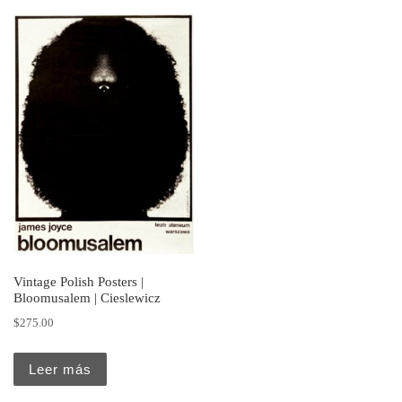
Vintage Polish Posters |
Bloomusalem | Cieslewicz
$
275.00
Leer más