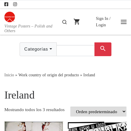
Skip to content
Sign In /
shopping_cart
Buscar
Login
Vintage Posters – Polish and
Me
Others
search
Categorías
Inicio
»
Work country of origin del producto
»
Ireland
Ireland
Mostrando todos los 3 resultados