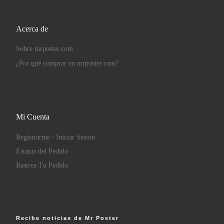
Acerca de
Sobre mrposter.com
¿Por qué comprar en mrposter.com?
Mi Cuenta
Registrarme / Iniciar Sesión
Estatus del Pedido
Rastrea Tu Pedido
Recibe noticias de Mr Poster