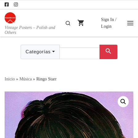
Skip to content
Sign In /
shopping_cart
Buscar
Login
Vintage Posters – Polish and
Me
Others
search
Categorías
Inicio
»
Música
»
Ringo Starr