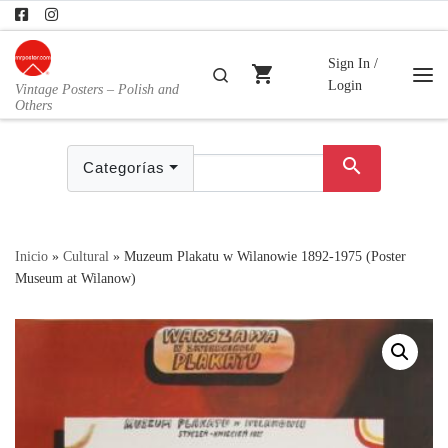
Skip to content
Sign In /
shopping_cart
Buscar
Login
Vintage Posters – Polish and
Me
Others
search
Categorías
Inicio
»
Cultural
»
Muzeum Plakatu w Wilanowie 1892-1975 (Poster
Museum at Wilanow)