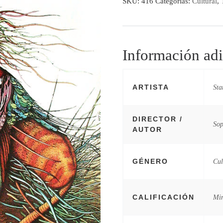
SKU:
416
Categorías:
Cultural
,
Información adi
ARTISTA
Sta
DIRECTOR /
Sop
AUTOR
GÉNERO
Cul
CALIFICACIÓN
Mi