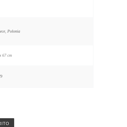
ece
,
Polonia
x 67 cm
79
antidad
RITO