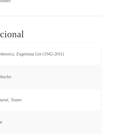
Teatro
cional
nkiewicz, Eugeniusz Get (1942-2011)
hocles
tural
,
Teatro
nt