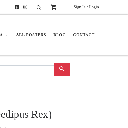
shopping_cart
Sign In / Login
Buscar
A
ALL POSTERS
BLOG
CONTACT
search
edipus Rex)