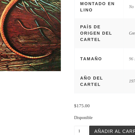
MONTADO EN
No
LINO
PAÍS DE
ORIGEN DEL
Gre
CARTEL
TAMAÑO
96 
AÑO DEL
19
CARTEL
$
175.00
Disponible
Krol Edyp (Oedipus Rex) c
AÑADIR AL CAR