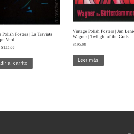
Vintage Polish Posters | Jan Lenic
 Polish Posters | La Traviata |
Wagner | Twilight of the Gods
pe Verdi
$
195.00
Original price was: $165.00.
Current price is: $155.00.
0
$
155.00
Leer más
dir al carrito