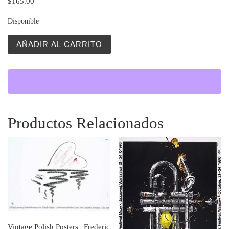
$
165.00
Disponible
Jazz Na Odra (Jazz on the Odra River) cantidad
AÑADIR AL CARRITO
Productos Relacionados
Vintage Polish Posters | Frederic