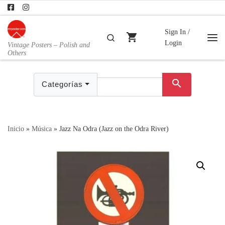
Skip to content
Sign In /
shopping_cart
Buscar
Login
Vintage Posters – Polish and
Me
Others
search
Categorías
Inicio
»
Música
»
Jazz Na Odra (Jazz on the Odra River)