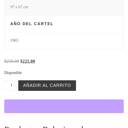
97 x 67 cm
AÑO DEL CARTEL
1965
Original price was: $250.00.
Current price is: $225.00.
$
250.00
$
225.00
Disponible
Cepelia cantidad
AÑADIR AL CARRITO