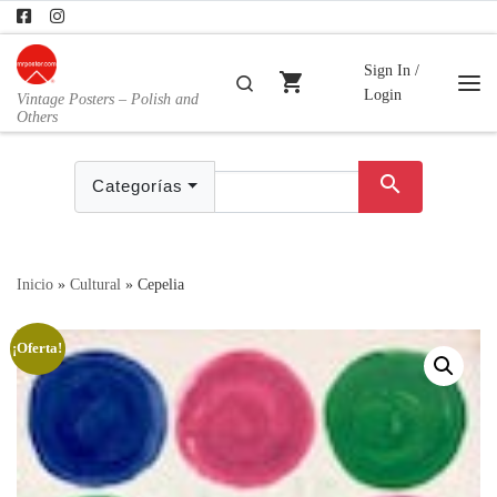
Skip to content
Sign In /
shopping_cart
Buscar
Login
Vintage Posters – Polish and
Me
Others
search
Categorías
Inicio
»
Cultural
»
Cepelia
¡Oferta!