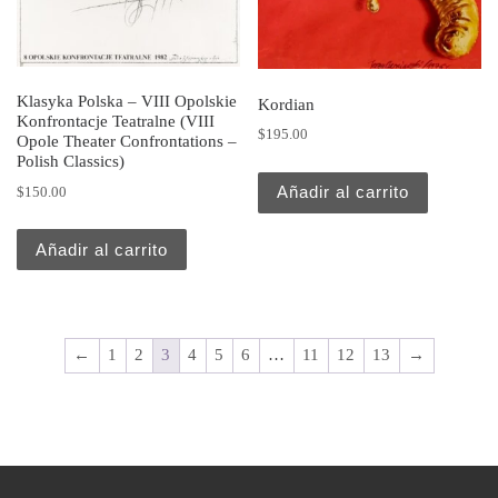
Klasyka Polska – VIII Opolskie
Kordian
Konfrontacje Teatralne (VIII
$
195.00
Opole Theater Confrontations –
Polish Classics)
Añadir al carrito
$
150.00
Añadir al carrito
←
1
2
3
4
5
6
…
11
12
13
→