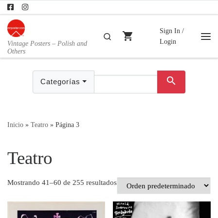
Skip to content
Sign In /
shopping_cart
Buscar
Login
Vintage Posters – Polish and
Me
Others
search
Categorías
Inicio
»
Teatro
»
Página 3
Teatro
Mostrando 41–60 de 255 resultados