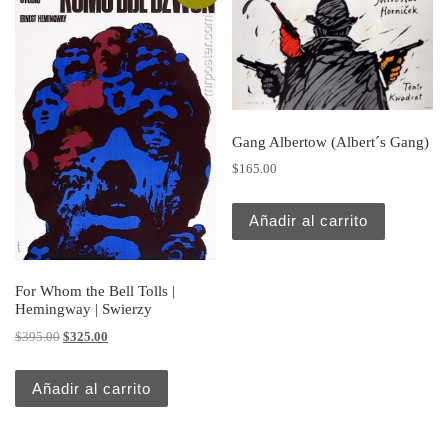
Gang Albertow (Albert´s Gang)
$
165.00
Añadir al carrito
For Whom the Bell Tolls |
Hemingway | Swierzy
Original price was: $395.00.
Current price is: $325.00.
$
395.00
$
325.00
Añadir al carrito