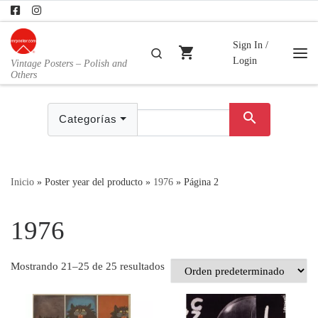
Skip to content
Sign In /
shopping_cart
Buscar
Login
Vintage Posters – Polish and
Me
Others
search
Categorías
Inicio
»
Poster year del producto
»
1976
»
Página 2
1976
Mostrando 21–25 de 25 resultados