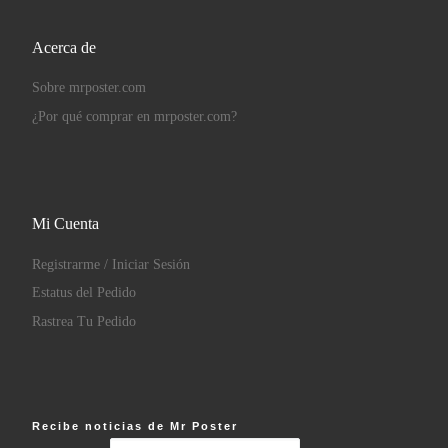
Acerca de
Sobre mrposter.com
¿Por qué comprar en mrposter.com?
Mi Cuenta
Registrarme / Iniciar Sesión
Estatus del Pedido
Rastrea Tu Pedido
Recibe noticias de Mr Poster