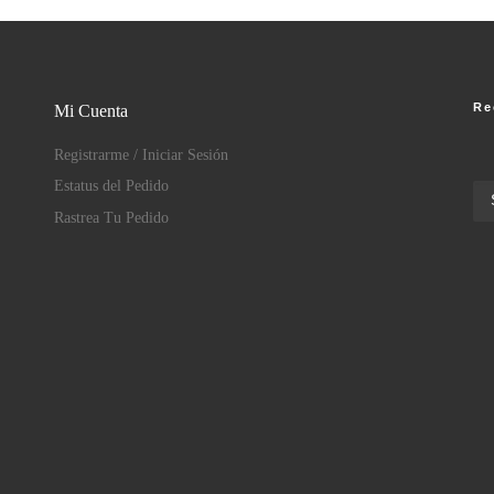
Re
Mi Cuenta
Registrarme / Iniciar Sesión
Estatus del Pedido
Rastrea Tu Pedido