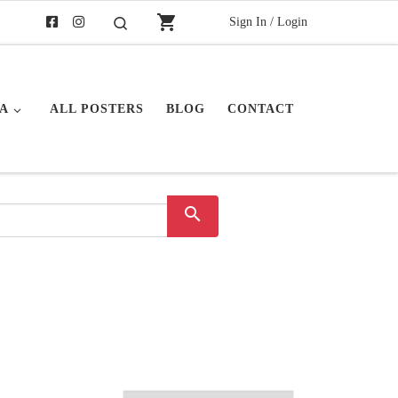
shopping_cart
Sign In / Login
Buscar
A
ALL POSTERS
BLOG
CONTACT
search