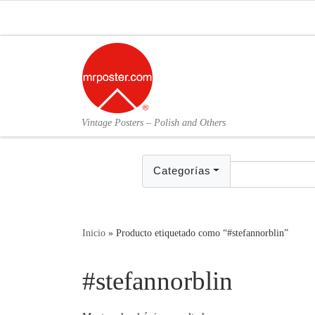
Skip to content
Vintage Posters – Polish and Others
Categorías
Inicio
»
Producto etiquetado como “#stefannorblin”
#stefannorblin