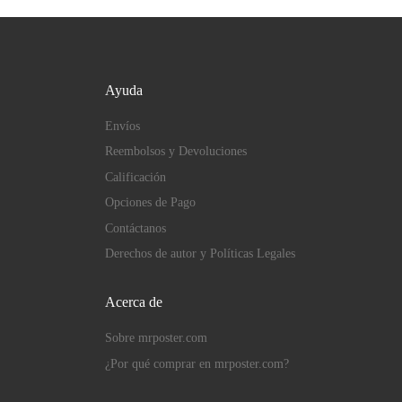
Ayuda
Envíos
Reembolsos y Devoluciones
Calificación
Opciones de Pago
Contáctanos
Derechos de autor y Políticas Legales
Acerca de
Sobre mrposter.com
¿Por qué comprar en mrposter.com?