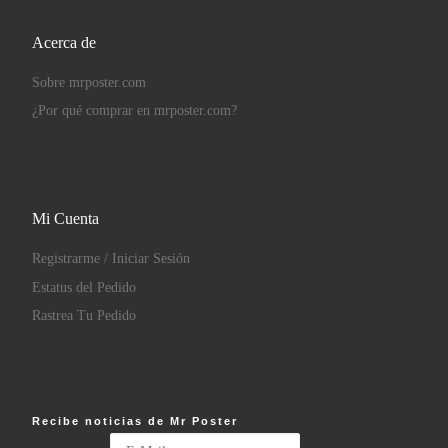
Acerca de
Sobre mrposter.com
¿Por qué comprar en mrposter.com?
Mi Cuenta
Registrarme / Iniciar Sesión
Estatus del Pedido
Rastrea Tu Pedido
Recibe noticias de Mr Poster