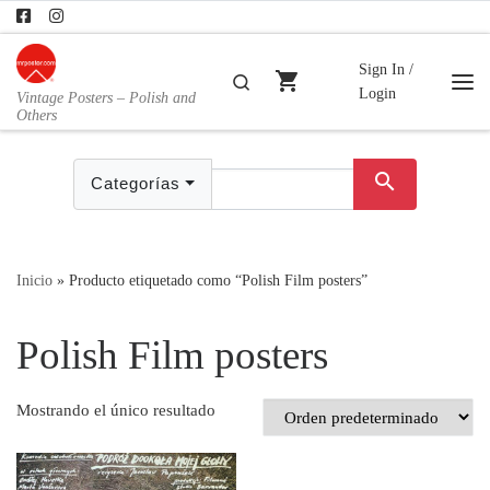
Skip to content
Sign In /
shopping_cart
Buscar
Login
Vintage Posters – Polish and
Me
Others
search
Categorías
Inicio
»
Producto etiquetado como “Polish Film posters”
Polish Film posters
Mostrando el único resultado