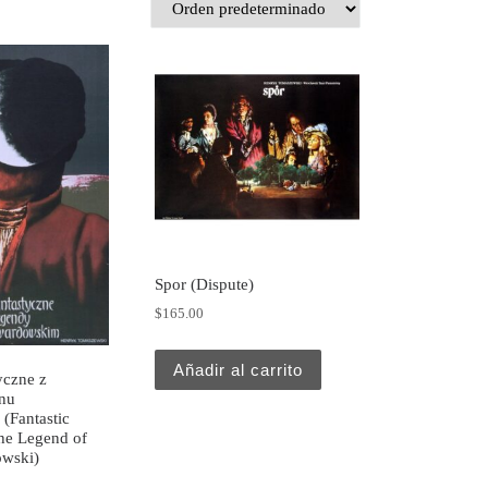
Spor (Dispute)
$
165.00
Añadir al carrito
yczne z
nu
(Fantastic
he Legend of
owski)