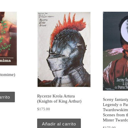
ntomime)
Rycerze Krola Artura
arrito
Sceny fantast
(Knights of King Arthur)
Legendy o Pa
$
175.00
Twardowskim 
Scenes from t
Mister Tward
Añadir al carrito
$
175.00