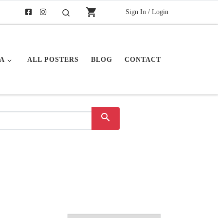
shopping_cart
Sign In / Login
Buscar
A
ALL POSTERS
BLOG
CONTACT
search