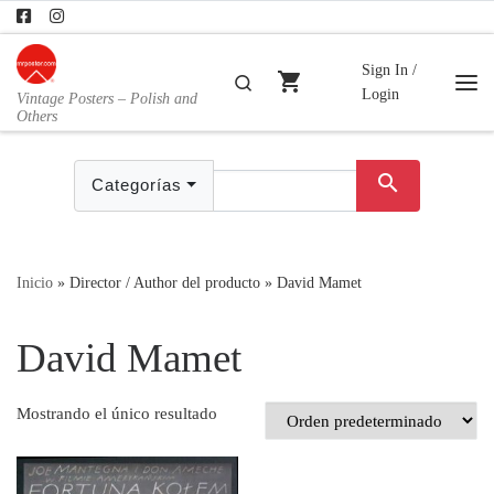
Skip to content
Sign In /
shopping_cart
Buscar
Login
Vintage Posters – Polish and
Me
Others
search
Categorías
Inicio
»
Director / Author del producto
»
David Mamet
David Mamet
Mostrando el único resultado