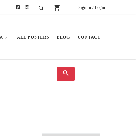
shopping_cart
Sign In / Login
Buscar
A
ALL POSTERS
BLOG
CONTACT
search