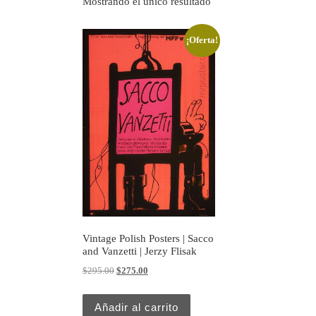
Mostrando el único resultado
¡Oferta!
Vintage Polish Posters | Sacco
and Vanzetti | Jerzy Flisak
Original price was: $295.00.
Current price is: $275.00.
$
295.00
$
275.00
Añadir al carrito