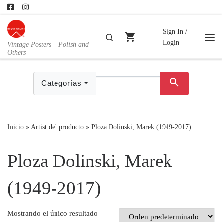
Skip to content
Sign In /
shopping_cart
Buscar
Login
Vintage Posters – Polish and
Me
Others
search
Categorías
Inicio
»
Artist del producto
»
Ploza Dolinski, Marek (1949-2017)
Ploza Dolinski, Marek
(1949-2017)
Mostrando el único resultado