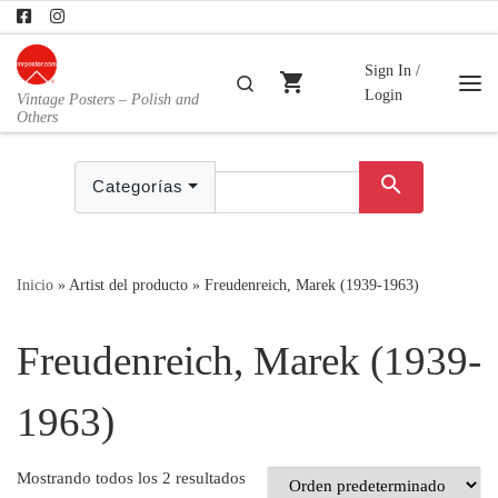
Skip to content
Sign In /
shopping_cart
Buscar
Login
Vintage Posters – Polish and
Me
Others
search
Categorías
Inicio
»
Artist del producto
»
Freudenreich, Marek (1939-1963)
Freudenreich, Marek (1939-
1963)
Mostrando todos los 2 resultados