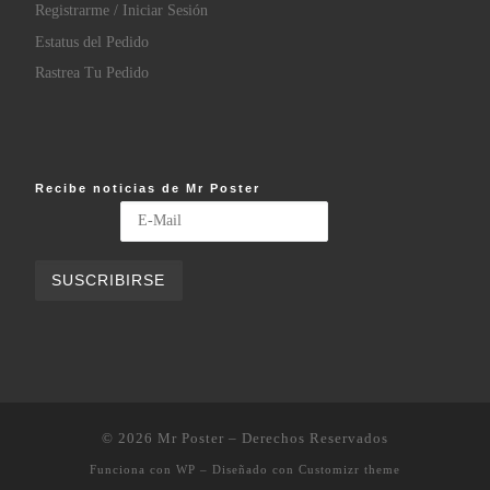
Registrarme / Iniciar Sesión
Estatus del Pedido
Rastrea Tu Pedido
Recibe noticias de Mr Poster
© 2026
Mr Poster
– Derechos Reservados
Funciona con
WP
– Diseñado con
Customizr theme