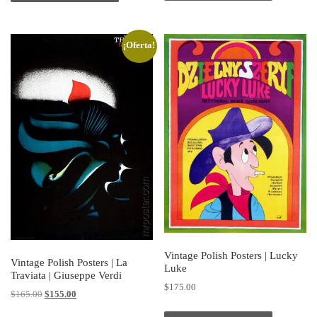
¡Oferta!
Vintage Polish Posters | Lucky
Vintage Polish Posters | La
Luke
Traviata | Giuseppe Verdi
$
175.00
Original price was: $165.00.
Current price is: $155.00.
$
165.00
$
155.00