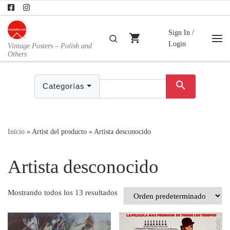
Skip to content
Sign In /
shopping_cart
Buscar
Login
Vintage Posters – Polish and
Me
Others
search
Categorías
Inicio
»
Artist del producto
»
Artista desconocido
Artista desconocido
Mostrando todos los 13 resultados